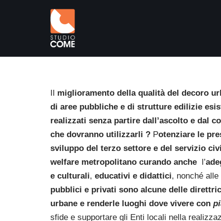
Vai
al
contenuto
Il
miglioramento della qualità del decoro u
di aree pubbliche e di strutture edilizie esis
realizzati senza partire dall’ascolto e dal 
che dovranno utilizzarli ?
P
otenziare le pre
sviluppo del terzo settore e del servizio civ
welfare metropolitano curando anche
l’
ade
e culturali
,
educativi e didattici
, nonché alle
pubblici e privati sono alcune delle direttric
urbane e renderle luoghi dove vivere con
p
sfide e supportare gli Enti locali nella realizzaz