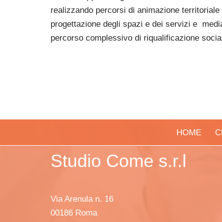
realizzando percorsi di animazione territoriale v
progettazione degli spazi e dei servizi e median
percorso complessivo di riqualificazione socia
HOME
C
Studio Come s.r.l
Via Arenula n. 16
00186 Roma