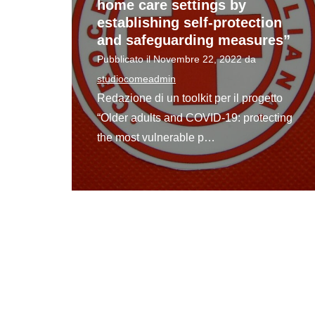
home care settings by
establishing self-protection
and safeguarding measures”
Pubblicato il
Novembre 22, 2022
da
studiocomeadmin
Redazione di un toolkit per il progetto
“Older adults and COVID-19: protecting
the most vulnerable p…