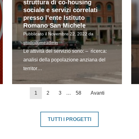
struttura di co-housing
sociale e servizi correlati
presso l’ente Istituto
Romano San Michele
Pubblicato il
Novembre 22, 2022
da
studiocomeadmin
Le attività del servizio sono: – ricerca:
analisi della popolazione anziana del
territor…
1
2
3
…
58
Avanti
TUTTI I PROGETTI