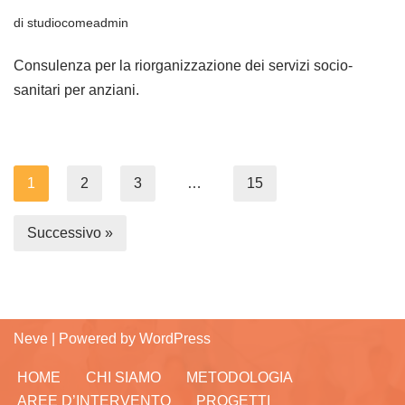
di
studiocomeadmin
Consulenza per la riorganizzazione dei servizi socio-
sanitari per anziani.
1
2
3
…
15
Successivo »
Neve
| Powered by
WordPress
HOME
CHI SIAMO
METODOLOGIA
AREE D’INTERVENTO
PROGETTI