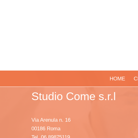
HOME
C
Studio Come s.r.l
Via Arenula n. 16
00186 Roma
Tel. 06 89875119