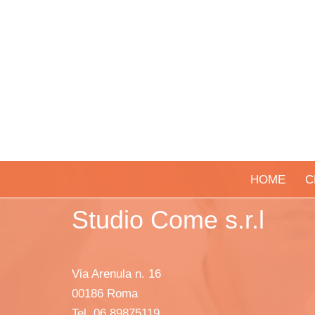
HOME
C
Studio Come s.r.l
Via Arenula n. 16
00186 Roma
Tel. 06 89875119