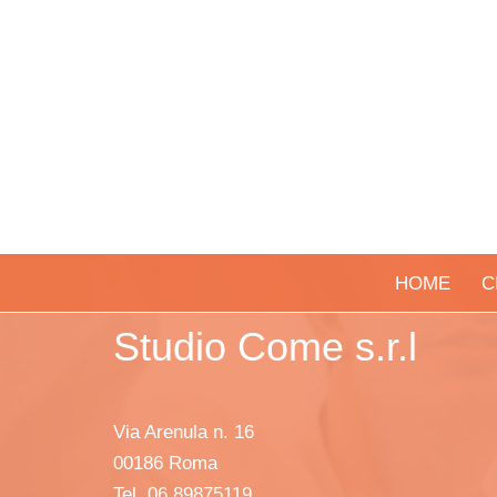
HOME
C
Studio Come s.r.l
Via Arenula n. 16
00186 Roma
Tel. 06 89875119