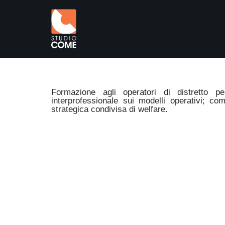
Vai
al
contenuto
Formazione agli operatori di distretto pe
interprofessionale sui modelli operativi; co
strategica condivisa di welfare.