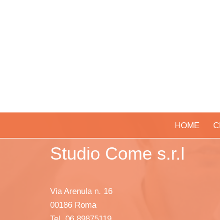
HOME
C
Studio Come s.r.l
Via Arenula n. 16
00186 Roma
Tel. 06 89875119