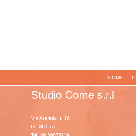
HOME
C
Studio Come s.r.l
Via Arenula n. 16
00186 Roma
Tel. 06 89875119