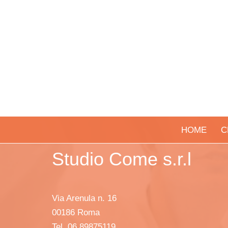
HOME
C
Studio Come s.r.l
Via Arenula n. 16
00186 Roma
Tel. 06 89875119