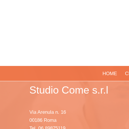
HOME
C
Studio Come s.r.l
Via Arenula n. 16
00186 Roma
Tel. 06 89875119