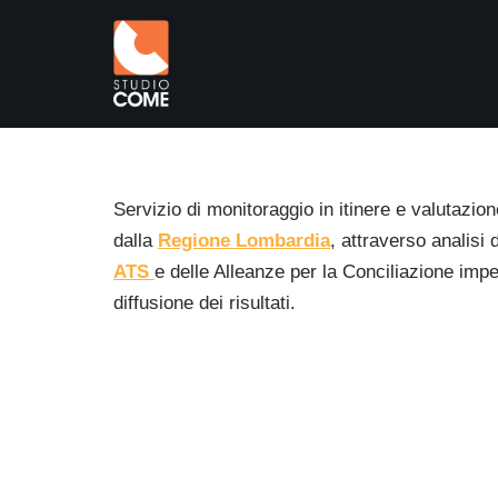
Vai
al
contenuto
Servizio di monitoraggio in itinere e valutazion
dalla
Regione Lombardia
, attraverso analisi 
ATS
e delle Alleanze per la Conciliazione impe
diffusione dei risultati.