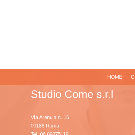
HOME
C
Studio Come s.r.l
Via Arenula n. 16
00186 Roma
Tel. 06 89875119