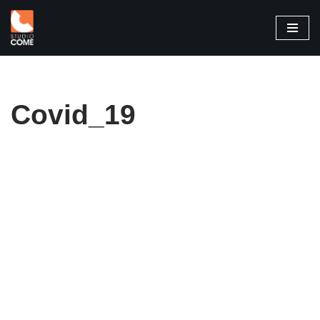
Vai
al
contenuto
Covid_19